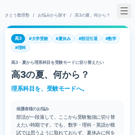
Togg
さとう数理塾
/
お悩みから探す
/
高3の夏、何から？
高3
#大学受験
#夏休み
#部活引退
#数学
#理科
高3・夏から理系科目を受験モードに切り替えたい
高3の夏、何から？
理系科目を、受験モードへ。
保護者様のお悩み
部活が一段落して、ここから受験勉強に切り替
えたい時期です。でも、数学・理科・英語が模
試では思うように取れておらず、夏休みに何を