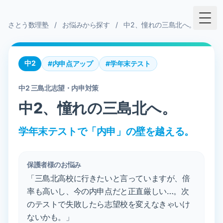
Togg
さとう数理塾
/
お悩みから探す
/
中2、憧れの三島北へ。
中2
#内申点アップ
#学年末テスト
中2 三島北志望・内申対策
中2、憧れの三島北へ。
学年末テストで「内申」の壁を越える。
保護者様のお悩み
「三島北高校に行きたいと言っていますが、倍
率も高いし、今の内申点だと正直厳しい…。次
のテストで失敗したら志望校を変えなきゃいけ
ないかも。」